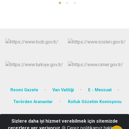
Resmi Gazete
Van Valiliği
E - Mevzuat
Terörden Arananlar
Kolluk Gözetim Komisyonu
Atatürk Mah. Cumhuriyet Cad. Yeni Hükümet Binası No:3
Sizlere daha iyi hizmet verebilmek için sitemizde
Saray/VAN
çerezlere yer veriyoruz
🍪 Çerez politikamız hakkında