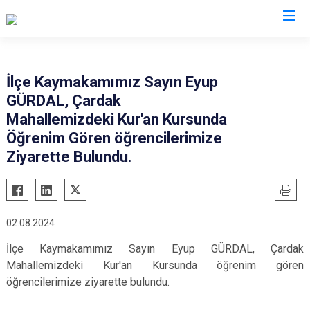
Van
İlçe Kaymakamımız Sayın Eyup
GÜRDAL, Çardak
Bahçesaray
Gürpınar
Mahallemizdeki Kur'an Kursunda
Başkale
Muradiye
Öğrenim Gören öğrencilerimize
Çaldıran
Özalp
Ziyarette Bulundu.
Çatak
Saray
Edremit
İpekyolu
Erciş
Tuşba
02.08.2024
Gevaş
İlçe Kaymakamımız Sayın Eyup GÜRDAL, Çardak
Mahallemizdeki Kur'an Kursunda öğrenim gören
öğrencilerimize ziyarette bulundu.