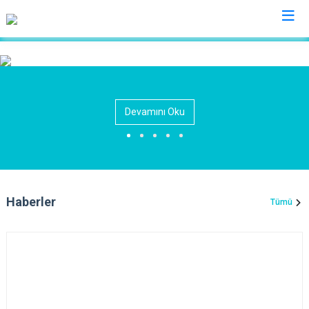
Van
Bahçesaray
Gürpınar
Devamını Oku
Başkale
Muradiye
Çaldıran
Özalp
Çatak
Saray
Edremit
İpekyolu
Haberler
Tümü
Erciş
Tuşba
Gevaş