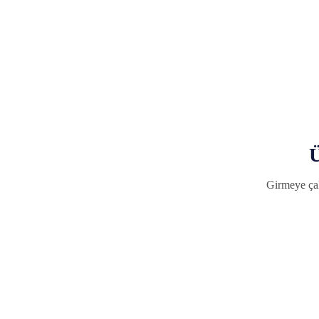
Ü
Girmeye çal