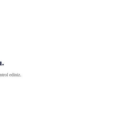
ı.
trol ediniz.